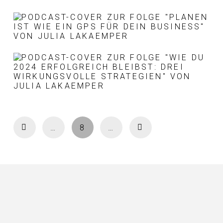
PREV
NEXT
…
8
…