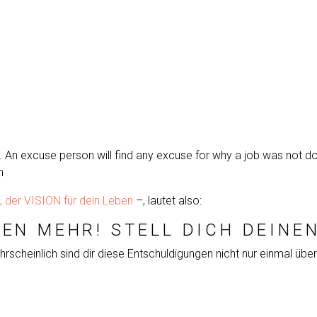
n excuse person will find any excuse for why a job was not done
n
 der VISION für dein Leben
–, lautet also:
EN MEHR! STELL DICH DEINE
ahrscheinlich sind dir diese Entschuldigungen nicht nur einmal ü