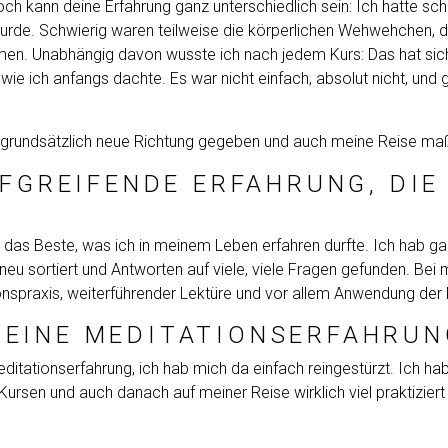
och kann deine Erfahrung ganz unterschiedlich sein: Ich hatte sch
urde. Schwierig waren teilweise die körperlichen Wehwehchen, di
en. Unabhängig davon wusste ich nach jedem Kurs: Das hat sich i
wie ich anfangs dachte. Es war nicht einfach, absolut nicht, und 
 grundsätzlich neue Richtung gegeben und auch meine Reise ma
EFGREIFENDE ERFAHRUNG, DIE
t das Beste, was ich in meinem Leben erfahren durfte. Ich hab g
ortiert und Antworten auf viele, viele Fragen gefunden. Bei mir 
ionspraxis, weiterführender Lektüre und vor allem Anwendung der 
KEINE MEDITATIONSERFAHRUN
ditationserfahrung, ich hab mich da einfach reingestürzt. Ich h
Kursen und auch danach auf meiner Reise wirklich viel praktiziert 