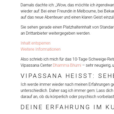
Damals dachte ich: „Wow, das möchte ich
irgendwa
wieder auf: Bei einer Freundin in Melbourne, bei Be
auf das neue Abenteuer und einen klaren Geist einzu
Sie sehen gerade einen Platzhalterinhalt von
Standar
an Drittanbieter weitergegeben werden.
Inhalt entsperren
Weitere Informationen
Also schrieb ich mich für das 10-Tage-Schweige-Ret
Vipassana Center
Dhamma Bhumi
– sehr neugierig, 
VIPASSANA HEISST: SEHE
Ich werde immer wieder nach meinen Erfahrungen gefra
unterschiedlich. Daher sag ich immer gern: Lass dic
darauf an, ob du körperlich oder psychisch vorbelaste
DEINE ERFAHRUNG IM K