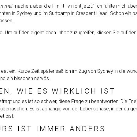
nn mal
machen, aber d e f i n i t i v nicht jetzt!“ Ich fühlte mich
kannten in Sydney und im Surfcamp in Crescent Head. Schon ein pa
lassen.
d
. Um auf den eigentlichen Inhalt zuzugreifen, klicken Sie auf de
reat ein. Kurze Zeit später saß ich im Zug von Sydney in die w
und ein bisschen nervös.
N, WIE ES WIRKLICH IST
gt und es ist so schwer, diese Frage zu beantworten: Die Erlebni
h überraschen. Es ist abhängig von der Lebensphase, in der du 
t bist.
URS IST IMMER ANDERS