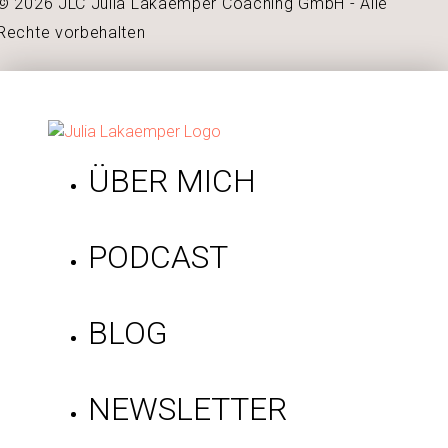
© 2026 JLC Julia Lakaemper Coaching GmbH - Alle
Rechte vorbehalten
ÜBER MICH
PODCAST
BLOG
NEWSLETTER