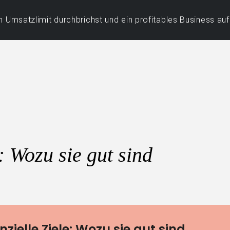
 Umsatzlimit durchbrichst und ein profitables Business au
: Wozu sie gut sind