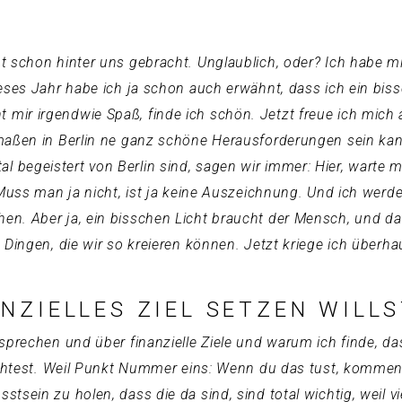
t schon hinter uns gebracht. Unglaublich, oder? Ich habe mi
ieses Jahr habe ich ja schon auch erwähnt, dass ich ein b
mir irgendwie Spaß, finde ich schön. Jetzt freue ich mich
rmaßen in Berlin ne ganz schöne Herausforderungen sein kan
begeistert von Berlin sind, sagen wir immer: Hier, warte m
. Muss man ja nicht, ist ja keine Auszeichnung. Und ich wer
. Aber ja, ein bisschen Licht braucht der Mensch, und davon 
 Dingen, die wir so kreieren können. Jetzt kriege ich überh
NZIELLES ZIEL SETZEN WILLS
prechen und über finanzielle Ziele und warum ich finde, dass
möchtest. Weil Punkt Nummer eins: Wenn du das tust, komme
sein zu holen, dass die da sind, sind total wichtig, weil vie