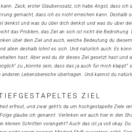
en kann. Zack, erster Glaubenssatz, ich habe Angst, dass ich
rfahrung gemacht, dass ich es nicht erreichen kann. Deshalb 
iel denkst und was du über dich denkst und was du über dei
icht das Problem, das Ziel an sich ist nicht die Bedrohung. 
danken über dein Ziel und auch, welche Bedeutung du diesem 
Und allein deshalb lohnt es sich. Und natürlich auch: Es könn
gehalten hast. Aber weil du dir dieses Ziel gesetzt hast und
öglich“ zu „könnte sein, dass das ja auch für mich klappt“
lle anderen Lebensbereiche übertragen. Und kannst du natürli
TIEFGESTAPELTES ZIEL
btheit erfreut, und zwar geht’s da um hochgestapelte Ziele 
 die Folge glaube ich genannt. Verlinken wir auch hier in de
in kleinen Schritten vorangeht? Auch das ist ja voll okay. Du k