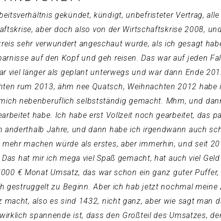
itsverhältnis gekündet, kündigt, unbefristeter Vertrag, all
haftskrise, aber doch also von der Wirtschaftskrise 2008, un
eis sehr verwundert angeschaut wurde, als ich gesagt habe
arnisse auf den Kopf und geh reisen. Das war auf jeden Fa
ar viel länger als geplant unterwegs und war dann Ende 20
achten rum 2013, ähm nee Quatsch, Weihnachten 2012 habe
ch nebenberuflich selbstständig gemacht. Mhm, und dann g
arbeitet habe. Ich habe erst Vollzeit noch gearbeitet, das p
en anderthalb Jahre, und dann habe ich irgendwann auch sc
 mehr machen würde als erstes, aber immerhin, und seit 2017
t. Das hat mir ich mega viel Spaß gemacht, hat auch viel Geld
 4, 5000 € Monat Umsatz, das war schon ein ganz guter Puffe
ich gestruggelt zu Beginn. Aber ich hab jetzt nochmal meine 
tz macht, also es sind 1432, nicht ganz, aber wie sagt man 
 wirklich spannende ist, dass den Großteil des Umsatzes, d