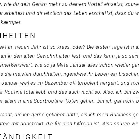
 wie du dein Gehirn mehr zu deinem Vorteil einsetzt, souv
 arbeitest und dir letztlich das Leben erschaffst, dass du wi
Lakaemper.
NHEITEN
t im neuen Jahr ist so krass, oder? Die ersten Tage ist man
 in den alten Gewohnheiten fest, und das kann ja so sein
bemerkenswert, wie so ja Mitte Januar alles schon wieder gan
 dass die meisten durchhalten, irgendwie ihr Leben ein bissc
m Januar, weil es im Dezember oft turbulent hergeht, und nic
er Routine total liebt, und das auch nicht so. Also, ich bin 
 allem meine Sportroutine, flöten gehen, bin ich gar nicht b
acht, die ich gerne gekannt hätte, als ich mein Business ges
nis mit drinsteckt, die für dich hilfreich ist. Also spüren 
TÄNDIGKEIT