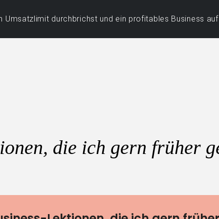
 Umsatzlimit durchbrichst und ein profitables Business au
ionen, die ich gern früher g