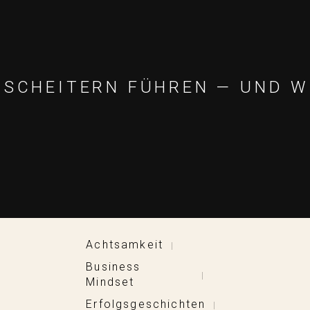
M SCHEITERN FÜHREN — UND W
Achtsamkeit
|
Business
|
Mindset
Erfolgsgeschichten
|