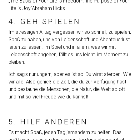
„The Basis of Your Life is Freedom, the Purpose of Your
Life is Joy“
Abraham Hicks
4. GEH SPIELEN
Im stressigen Alltag vergessen wir so schnell, zu spielen,
Spaß zu haben, uns von Leidenschaft und Abenteuerlust
leiten zu lassen. Im Spiel und in allem, was wir mit
Leidenschaft angehen, fällt es uns leicht, im Moment zu
bleiben.
Ich sag’s nur ungern, aber es ist so: Du wirst sterben. Wie
wir alle. Also genieß die Zeit, die du zur Verfügung hast
und bestaune die Menschen, die Natur, die Welt so oft
und mit so viel Freude wie du kannst!
5. HILF ANDEREN
Es macht Spaß, jeden Tag jemandem zu helfen. Das
heißt nicht, dass du den ganzen Tag lang ehrenamtlich