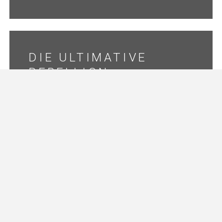
DIE ULTIMATIVE
REBELLION:
FINANZIELL
UNABHÄNGIGE
FRAUEN
8 DENKFEHLER, DIE
ZUM SCHEITERN
FÜHREN — UND WIE