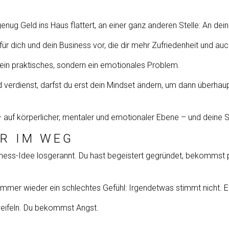
 genug Geld ins Haus flattert, an einer ganz anderen Stelle: An de
e für dich und dein Business vor, die dir mehr Zufriedenheit und a
ein praktisches, sondern ein emotionales Problem.
verdienst, darfst du erst dein Mindset ändern, um dann überhaupt 
– auf körperlicher, mentaler und emotionaler Ebene – und deine Se
IR IM WEG
usiness-Idee losgerannt. Du hast begeistert gegründet, bekommst
immer wieder ein schlechtes Gefühl: Irgendetwas stimmt nicht. Es 
weifeln. Du bekommst Angst.