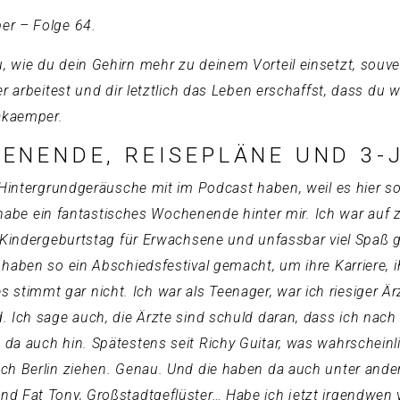
er – Folge 64.
 wie du dein Gehirn mehr zu deinem Vorteil einsetzt, souv
 arbeitest und dir letztlich das Leben erschaffst, dass du wi
Lakaemper.
ENENDE, REISEPLÄNE UND 3-
r Hintergrundgeräusche mit im Podcast haben, weil es hier s
h habe ein fantastisches Wochenende hinter mir. Ich war auf 
er Kindergeburtstag für Erwachsene und unfassbar viel Spa
 haben so ein Abschiedsfestival gemacht, um ihre Karriere
 es stimmt gar nicht. Ich war als Teenager, war ich riesiger Ä
 Ich sage auch, die Ärzte sind schuld daran, dass ich nach
a auch hin. Spätestens seit Richy Guitar, was wahrscheinlic
ach Berlin ziehen. Genau. Und die haben da auch unter and
d Fat Tony, Großstadtgeflüster… Habe ich jetzt irgendwen 