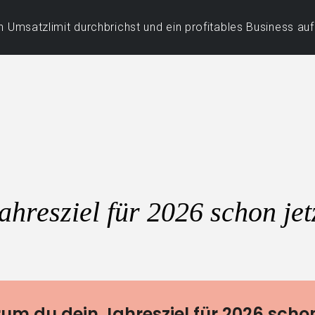
 Umsatzlimit durchbrichst und ein profitables Business au
hresziel für 2026 schon jetz