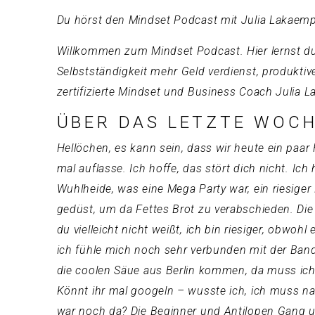
Du hörst den Mindset Podcast mit Julia Lakaemp
Willkommen zum Mindset Podcast. Hier lernst du,
Selbstständigkeit mehr Geld verdienst, produktiver
zertifizierte Mindset und Business Coach Julia 
ÜBER DAS LETZTE WOCH
Hellöchen, es kann sein, dass wir heute ein paa
mal auflasse. Ich hoffe, das stört dich nicht. Ic
Wuhlheide, was eine Mega Party war, ein riesig
gedüst, um da Fettes Brot zu verabschieden. Die
du vielleicht nicht weißt, ich bin riesiger, obwohl
ich fühle mich noch sehr verbunden mit der Band.
die coolen Säue aus Berlin kommen, da muss ich d
Könnt ihr mal googeln – wusste ich, ich muss n
war noch da? Die Beginner und Antilopen Gang un