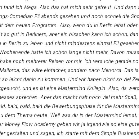
 fand ich Mega. Also das hat mich sehr gefreut. Und dann 
ngs-Comedian Fil abends gesehen und noch schnell die Show
 dem neuen Programm. Also, wenn du in Berlin lebst oder 
icht so gut in Berlinern, aber ein bisschen kann ich schon, da
e in Berlin zu leben und nicht mindestens einmal Fil geseh
m Wochenende hatte ich schon lange nicht mehr. Davon musst
 habe noch mehrerer Reisen vor mir. Ich versuche gerade noc
t Mallorca, das wäre einfacher, sondern nach Menorca. Das i
 so leicht dahin zu kommen. Und wir haben nicht so viel Ze
ausgesucht, und es ist eine Mastermind Kollegin. Also, da we
inesses sprechen. Aber das macht halt noch viel mehr Spa
d, bald, bald, bald die Bewerbungsphase für die Mastermind
 zu dem Thema heute. Weil was du in der Mastermind lernst,
 Money Flow Academy geben wir ja irgendwie so eine gute 
eier gestalten und sagen, ich starte mit dem Simple Busines