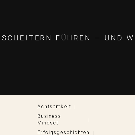
M SCHEITERN FÜHREN — UND W
Achtsamkeit
|
Business
|
Mindset
Erfolgsgeschichten
|