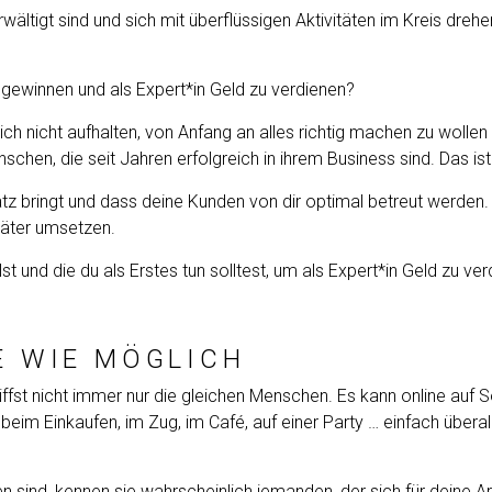
wältigt sind und sich mit überflüssigen Aktivitäten im Kreis drehe
gewinnen und als Expert*in Geld zu verdienen?
ich nicht aufhalten, von Anfang an alles richtig machen zu wollen
schen, die seit Jahren erfolgreich in ihrem Business sind. Das ist
tz bringt und dass deine Kunden von dir optimal betreut werden
päter umsetzen.
st und die du als Erstes tun solltest, um als Expert*in Geld zu ver
TE WIE MÖGLICH
 triffst nicht immer nur die gleichen Menschen. Es kann online auf
beim Einkaufen, im Zug, im Café, auf einer Party … einfach übera
n sind, kennen sie wahrscheinlich jemanden, der sich für deine Ar