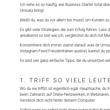
Ich sehe es so häufig, wie Business Starter total über
Umsatz bringt.
Weißt du, was du vor allem tun musst, um Kunden zu 
Es gibt viele Strategien, die zum Erfolg führen.
Lass d
annähernd so bist wie ich, vergleichst du dich mit Men
Konzentriere dich immer zuerst darauf, was dir Umsa
Instagram Feed Freudentränen auslöst, kannst du s
Es sind vier ganz einfache Tipps, die du umsetzen will
1. TRIFF SO VIELE LEU
Wo du sie triffst, ist eigentlich egal. Hauptsache, du
beim Zahnarzt, auf Online-Netzwerken, in Webinaren, 
Versteck dich nicht hinter deinem Computer.
Selbst wenn sie selbst nicht deine potenziellen Kunde