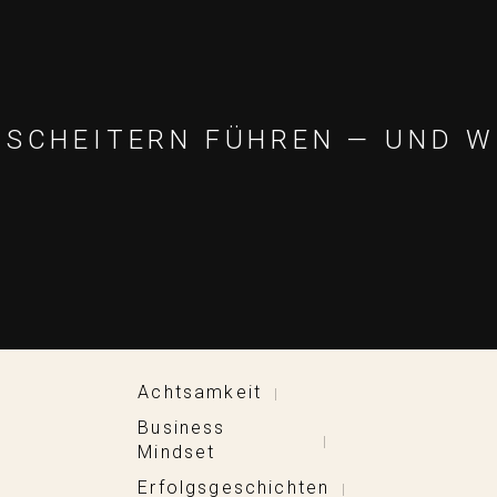
M SCHEITERN FÜHREN — UND W
Achtsamkeit
|
Business
|
Mindset
Erfolgsgeschichten
|